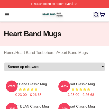
FREE
shipping on orders over $100
Heart Band Shop ⚡️ Officially Licensed Heart Band Mer
Open menu
Heart Band Mugs
Home
/
Heart Band Toebehoren
/
Heart Band Mugs
Heart Band Classic Mug
Heart Classic Mug
-20%
-20%
€ 23,00 - € 26,68
€ 23,00 - € 26,68
HEART BEAN Classic Mug
Heart Classic Mug
-20%
-20%