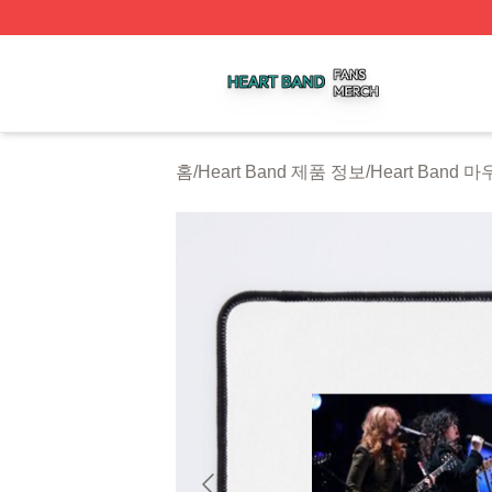
Heart Band Shop ⚡️ Officially Licensed Heart Band Merch
홈
/
Heart Band 제품 정보
/
Heart Band 