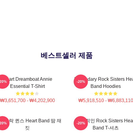
베스트셀러 제품
Heart Dreamboat Annie
Legendary Rock Sisters Hea
-20%
-20%
Essential T-Shirt
Band Hoodies
₩3,651,700 - ₩4,202,900
₩5,918,510 - ₩6,883,11
식 락 퀸스 Heart Band 땀 재
전설적인 Rock Sisters Hear
-20%
-20%
킷
Band T-셔츠