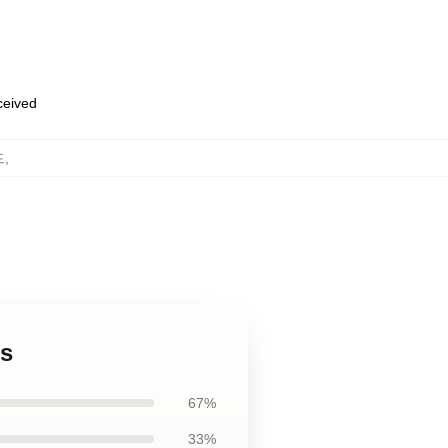
eceived
드
,
ds
67%
33%