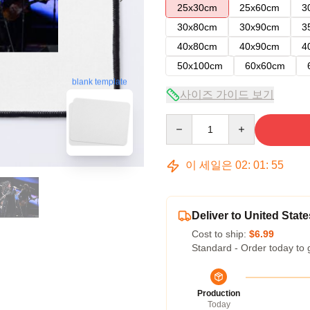
25x30cm
25x60cm
3
30x80cm
30x90cm
3
40x80cm
40x90cm
4
50x100cm
60x60cm
blank template
사이즈 가이드 보기
Quantity
이 세일은
02
:
01
:
54
Deliver to United State
Cost to ship:
$6.99
Standard - Order today to 
Production
Today