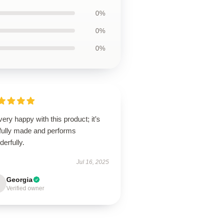
0%
0%
0%
very happy with this product; it’s
lfully made and performs
erfully.
Jul 16, 2025
Georgia
Verified owner