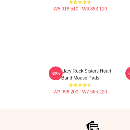
₩5,918,510 - ₩6,883,110
Legendary Rock Sisters Heart
-20%
Band Mouse Pads
₩3,996,200 - ₩7,565,220
Footer