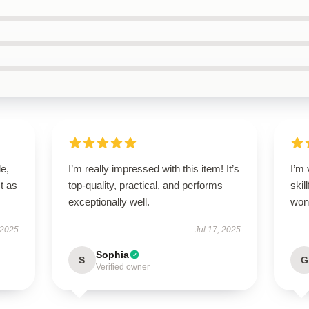
le,
I’m really impressed with this item! It’s
I’m 
t as
top-quality, practical, and performs
skil
exceptionally well.
wond
 2025
Jul 17, 2025
Sophia
S
G
Verified owner