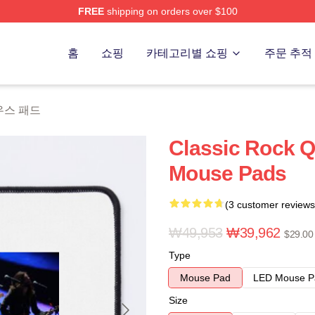
FREE
shipping on orders over $100
 Store
홈
쇼핑
카테고리별 쇼핑
주문 추적
마우스 패드
Classic Rock 
Mouse Pads
(3 customer reviews
₩49,953
₩39,962
$29.00
Type
Mouse Pad
LED Mouse P
Size