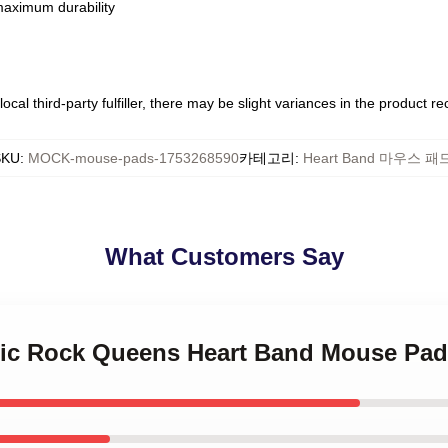
 maximum durability
ocal third-party fulfiller, there may be slight variances in the product r
SKU
:
MOCK-mouse-pads-1753268590
카테고리
:
Heart Band 마우스 패
What Customers Say
ssic Rock Queens Heart Band Mouse Pa