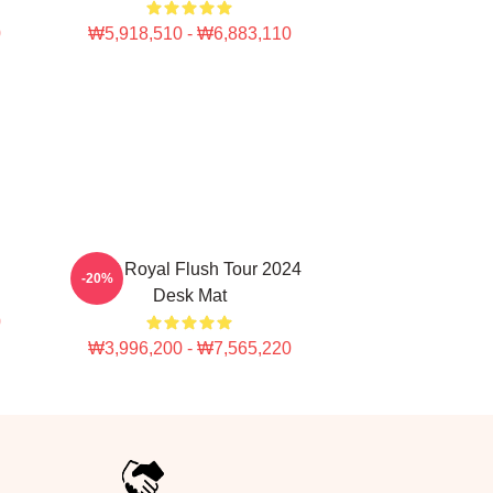
0
₩5,918,510 - ₩6,883,110
Heart Royal Flush Tour 2024
-20%
Desk Mat
0
₩3,996,200 - ₩7,565,220