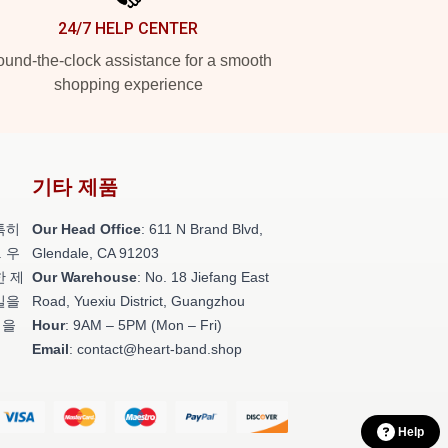
24/7 HELP CENTER
und-the-clock assistance for a smooth
shopping experience
기타 제품
특히
Our Head Office
: 611 N Brand Blvd,
 우
Glendale, CA 91203
한 제
Our Warehouse
: No. 18 Jiefang East
일을
Road, Yuexiu District, Guangzhou
성을
Hour
: 9AM – 5PM (Mon – Fri)
Email
: contact@heart-band.shop
Help