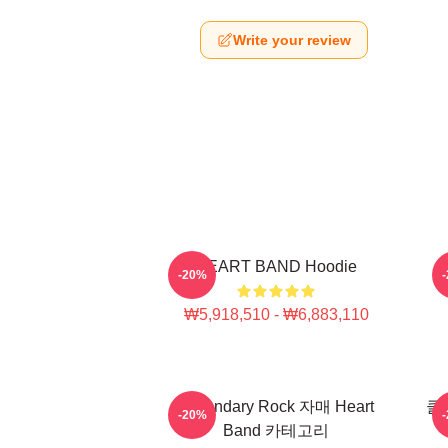
Write your review
HEART BAND Hoodie
-20%
₩5,918,510 - ₩6,883,110
Legendary Rock 자매 Heart
클래
-20%
Band 카테고리