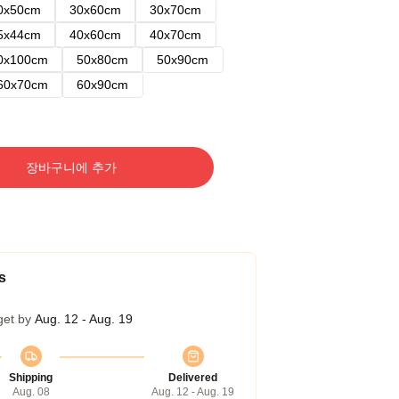
0x50cm
30x60cm
30x70cm
5x44cm
40x60cm
40x70cm
0x100cm
50x80cm
50x90cm
60x70cm
60x90cm
장바구니에 추가
s
get by
Aug. 12 - Aug. 19
Shipping
Delivered
Aug. 08
Aug. 12 - Aug. 19