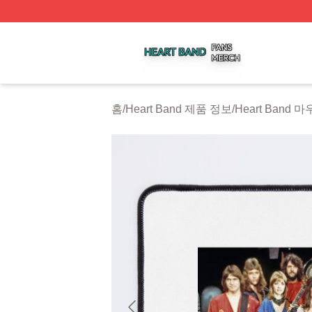
Heart Band Shop ⚡️ Officially Licensed Heart Band Merch
홈
/
Heart Band 제품 정보
/
Heart Band 