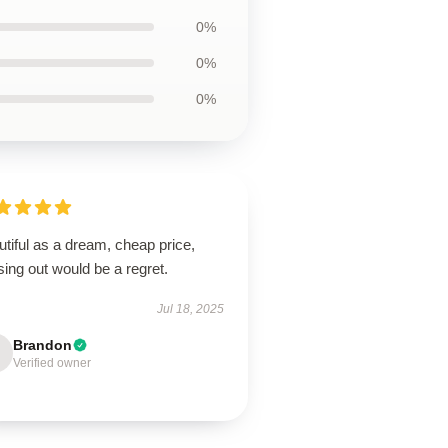
0%
0%
0%
tiful as a dream, cheap price,
ing out would be a regret.
Jul 18, 2025
Brandon
Verified owner