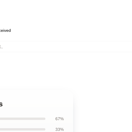
eceived
드
,
s
67%
33%