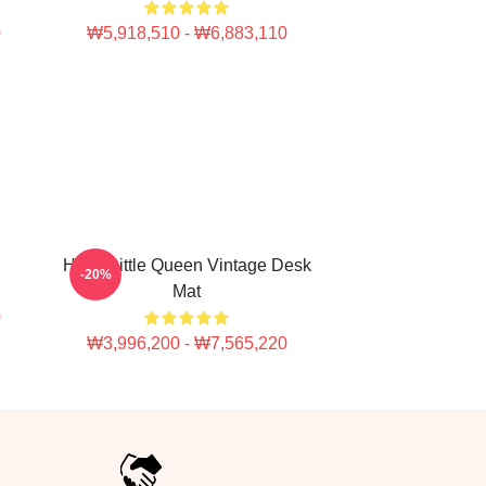
0
₩5,918,510 - ₩6,883,110
Heart Little Queen Vintage Desk
-20%
Mat
0
₩3,996,200 - ₩7,565,220