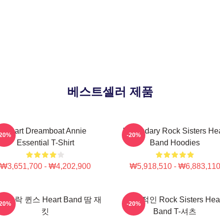
베스트셀러 제품
Heart Dreamboat Annie
Legendary Rock Sisters Hea
-20%
-20%
Essential T-Shirt
Band Hoodies
₩3,651,700 - ₩4,202,900
₩5,918,510 - ₩6,883,11
식 락 퀸스 Heart Band 땀 재
전설적인 Rock Sisters Hear
-20%
-20%
킷
Band T-셔츠