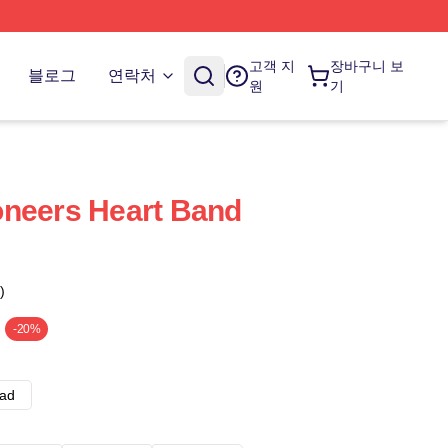
고객 지
장바구니 보
블로그
연락처
원
기
oneers Heart Band
)
-20%
ad