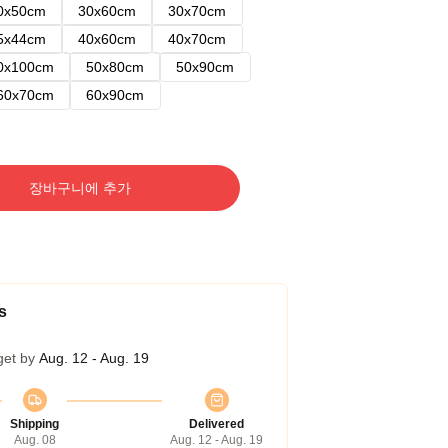
0x50cm
30x60cm
30x70cm
5x44cm
40x60cm
40x70cm
0x100cm
50x80cm
50x90cm
60x70cm
60x90cm
장바구니에 추가
s
get by
Aug. 12 - Aug. 19
Shipping
Delivered
Aug. 08
Aug. 12 - Aug. 19