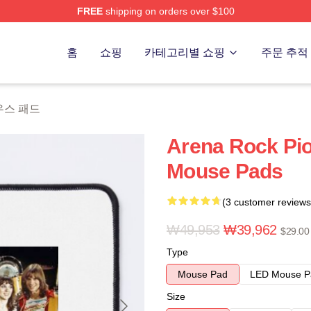
FREE
shipping on orders over $100
 Store
홈
쇼핑
카테고리별 쇼핑
주문 추적
마우스 패드
Arena Rock Pi
Mouse Pads
(3 customer reviews
₩49,953
₩39,962
$29.00
Type
Mouse Pad
LED Mouse P
Size