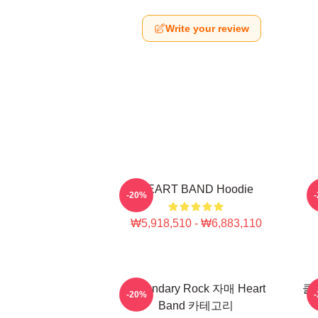
Write your review
HEART BAND Hoodie
-20%
₩5,918,510 - ₩6,883,110
Legendary Rock 자매 Heart
클래
-20%
Band 카테고리