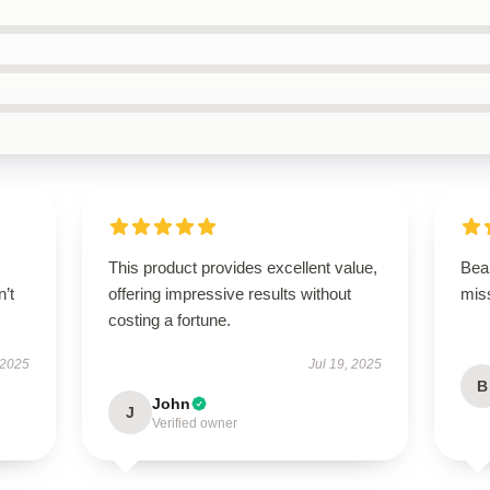
This product provides excellent value,
Beau
n’t
offering impressive results without
miss
costing a fortune.
 2025
Jul 19, 2025
B
John
J
Verified owner