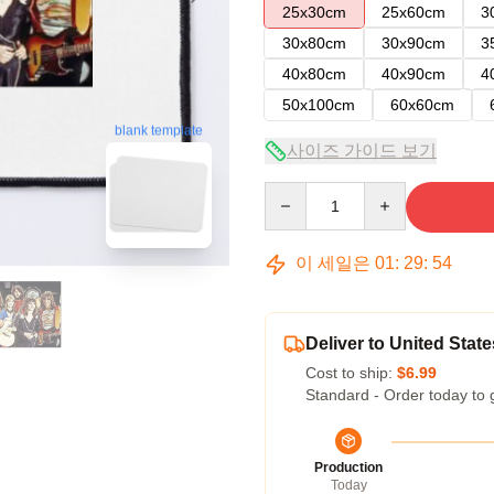
25x30cm
25x60cm
3
30x80cm
30x90cm
3
40x80cm
40x90cm
4
50x100cm
60x60cm
blank template
사이즈 가이드 보기
Quantity
이 세일은
01
:
29
:
53
Deliver to United State
Cost to ship:
$6.99
Standard - Order today to 
Production
Today