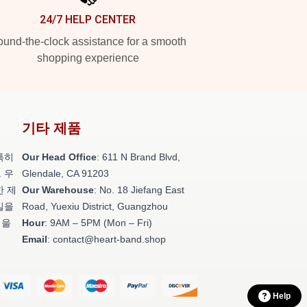
24/7 HELP CENTER
und-the-clock assistance for a smooth
shopping experience
기타 제품
특히
Our Head Office
: 611 N Brand Blvd,
 우
Glendale, CA 91203
한 제
Our Warehouse
: No. 18 Jiefang East
일을
Road, Yuexiu District, Guangzhou
성을
Hour
: 9AM – 5PM (Mon – Fri)
Email
: contact@heart-band.shop
Help