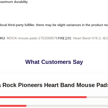
 maximum durability
ocal third-party fulfiller, there may be slight variances in the product r
SKU
:
MOCK-mouse-pads-1753268576
카테고리
:
Heart Band 마우스 패
What Customers Say
na Rock Pioneers Heart Band Mouse Pad