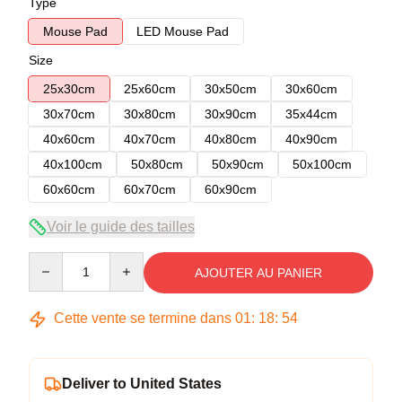
Type
Mouse Pad
LED Mouse Pad
Size
25x30cm
25x60cm
30x50cm
30x60cm
30x70cm
30x80cm
30x90cm
35x44cm
40x60cm
40x70cm
40x80cm
40x90cm
40x100cm
50x80cm
50x90cm
50x100cm
60x60cm
60x70cm
60x90cm
Voir le guide des tailles
Quantity
AJOUTER AU PANIER
Cette vente se termine dans
01
:
18
:
53
Deliver to United States