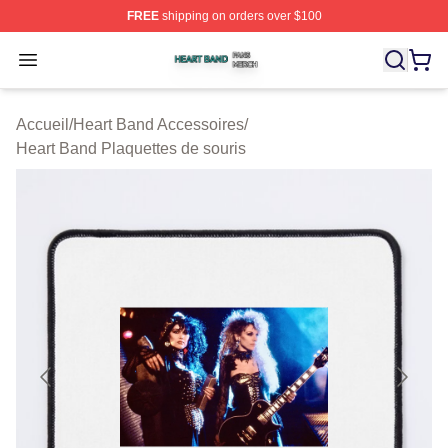
FREE
shipping on orders over $100
Heart Band Shop ⚡️ Officially Licensed Heart Band Mer
Open menu
Accueil
/
Heart Band Accessoires
/
Heart Band Plaquettes de souris