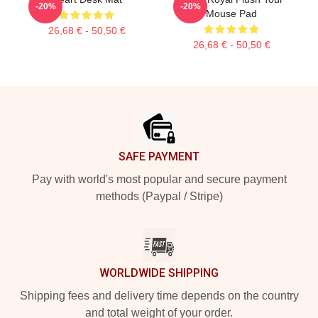
-20%
-20%
Mouse Pad
26,68 € - 50,50 €
26,68 € - 50,50 €
Footer
SAFE PAYMENT
Pay with world's most popular and secure payment
methods (Paypal / Stripe)
WORLDWIDE SHIPPING
Shipping fees and delivery time depends on the country
and total weight of your order.