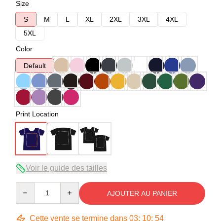
Size
S
M
L
XL
2XL
3XL
4XL
5XL
Color
Default
Print Location
Voir le guide des tailles
Quantity
AJOUTER AU PANIER
Cette vente se termine dans
03
:
10
:
54