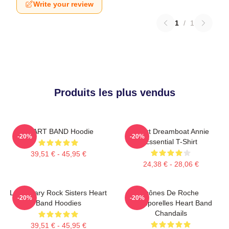
Write your review
1
/
1
Produits les plus vendus
HEART BAND Hoodie
Heart Dreamboat Annie
-20%
-20%
Essential T-Shirt
39,51 € - 45,95 €
24,38 € - 28,06 €
Legendary Rock Sisters Heart
Icônes De Roche
-20%
-20%
Band Hoodies
Intemporelles Heart Band
Chandails
39,51 € - 45,95 €