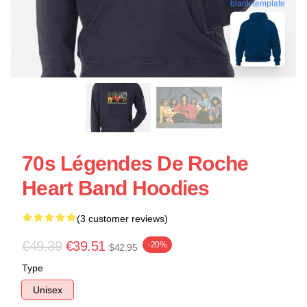
blank template
70s Légendes De Roche
Heart Band Hoodies
(3 customer reviews)
€49.39
€39.51
-20%
$42.95
Type
Unisex