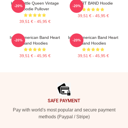
Heart Little Queen Vintage
HEART BAND Hoodie
-20%
-20%
Hoodie Pullover
39,51 € - 45,95 €
39,51 € - 45,95 €
Iconic American Band Heart
Iconic American Band Heart
-20%
-20%
Band Hoodies
Band Hoodies
39,51 € - 45,95 €
39,51 € - 45,95 €
Footer
SAFE PAYMENT
Pay with world's most popular and secure payment
methods (Paypal / Stripe)