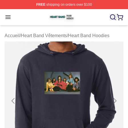
FREE
shipping on orders over $100
Heart Band Shop ⚡️ Officially Licensed Heart Band Mer
Open menu
Accueil
/
Heart Band Vêtements
/
Heart Band Hoodies