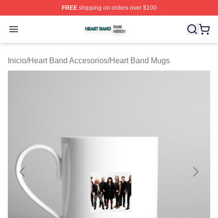
FREE
shipping on orders over $100
Heart Band Shop ⚡️ Officially Licensed Heart Band Mer
Open menu
Inicio
/
Heart Band Accesorios
/
Heart Band Mugs