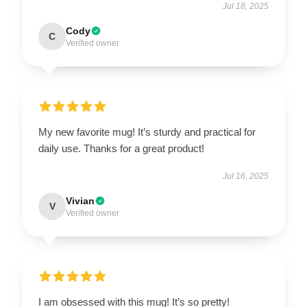
Jul 18, 2025
Cody
C
Verified owner
My new favorite mug! It’s sturdy and practical for
daily use. Thanks for a great product!
Jul 16, 2025
Vivian
V
Verified owner
I am obsessed with this mug! It’s so pretty!