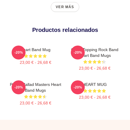
VER MÁS
Productos relacionados
Heart Band Mug
Chart-Topping Rock Band
-20%
-20%
Heart Band Mugs
23,00 € - 26,68 €
23,00 € - 26,68 €
Power Ballad Masters Heart
HEART MUG
-20%
-20%
Band Mugs
23,00 € - 26,68 €
23,00 € - 26,68 €
Footer