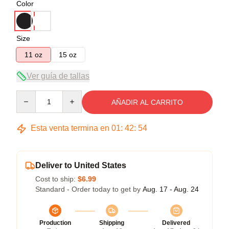
Color
Size
11 oz
15 oz
Ver guía de tallas
Quantity
AÑADIR AL CARRITO
Esta venta termina en
01
:
42
:
54
Deliver to United States
Cost to ship:
$6.99
Standard - Order today to get by
Aug. 17 - Aug. 24
Production
Shipping
Delivered