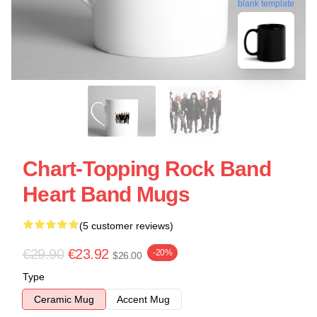
blank template
Chart-Topping Rock Band
Heart Band Mugs
(5 customer reviews)
€29.90
€23.92
-20%
$26.00
Type
Ceramic Mug
Accent Mug