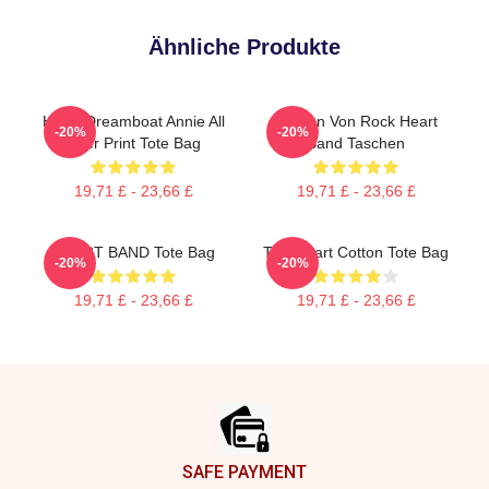
Ähnliche Produkte
Heart Dreamboat Annie All
Frauen Von Rock Heart
-20%
-20%
Over Print Tote Bag
Band Taschen
19,71 £ - 23,66 £
19,71 £ - 23,66 £
HEART BAND Tote Bag
The Heart Cotton Tote Bag
-20%
-20%
19,71 £ - 23,66 £
19,71 £ - 23,66 £
Footer
SAFE PAYMENT