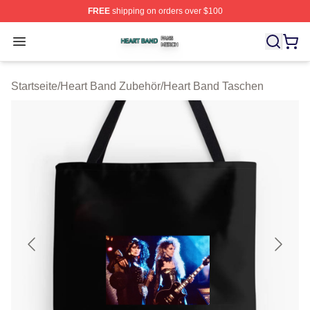
FREE
shipping on orders over $100
Heart Band Shop ⚡️ Officially Licensed Heart Band Mer
Open menu
Startseite
/
Heart Band Zubehör
/
Heart Band Taschen