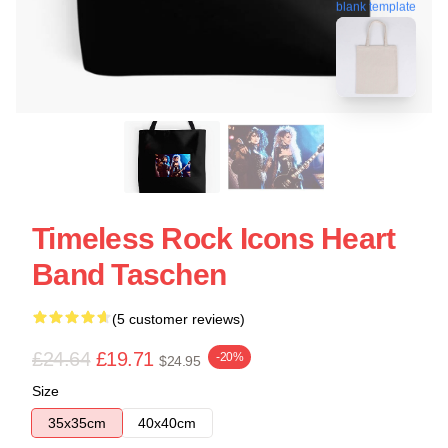
blank template
Timeless Rock Icons Heart
Band Taschen
(5 customer reviews)
£24.64
£19.71
-20%
$24.95
Size
35x35cm
40x40cm