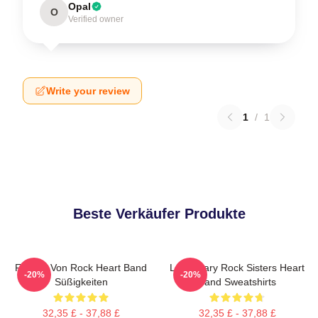
Opal
O
Verified owner
Write your review
1
/
1
Beste Verkäufer Produkte
Frauen Von Rock Heart Band
Legendary Rock Sisters Heart
-20%
-20%
Süßigkeiten
Band Sweatshirts
32,35 £ - 37,88 £
32,35 £ - 37,88 £