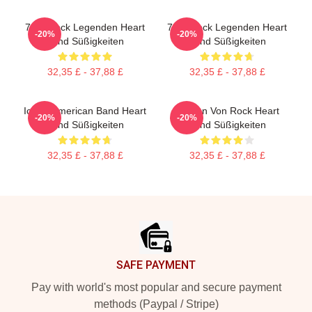
70er Rock Legenden Heart
70er Rock Legenden Heart
-20%
-20%
Band Süßigkeiten
Band Süßigkeiten
32,35 £ - 37,88 £
32,35 £ - 37,88 £
Iconic American Band Heart
Frauen Von Rock Heart
-20%
-20%
Band Süßigkeiten
Band Süßigkeiten
32,35 £ - 37,88 £
32,35 £ - 37,88 £
Footer
SAFE PAYMENT
Pay with world's most popular and secure payment
methods (Paypal / Stripe)