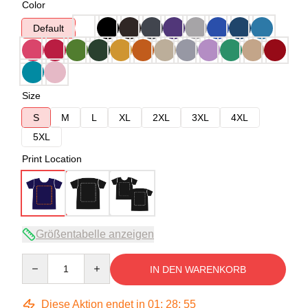
Color
Default
Size
S
M
L
XL
2XL
3XL
4XL
5XL
Print Location
Größentabelle anzeigen
Quantity
IN DEN WARENKORB
Diese Aktion endet in
01
:
28
:
54