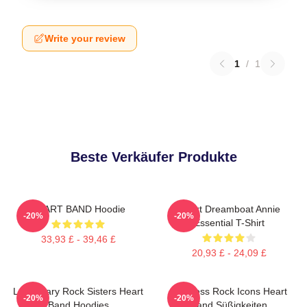
Write your review
1
/
1
Beste Verkäufer Produkte
HEART BAND Hoodie
Heart Dreamboat Annie
-20%
-20%
Essential T-Shirt
33,93 £ - 39,46 £
20,93 £ - 24,09 £
Legendary Rock Sisters Heart
Timeless Rock Icons Heart
-20%
-20%
Band Hoodies
Band Süßigkeiten