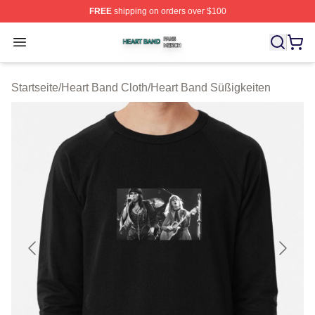
FREE
shipping on orders over $100
Heart Band Shop ⚡️ Officially Licensed Heart Band Mer
Open menu
Startseite
/
Heart Band Cloth
/
Heart Band Süßigkeiten