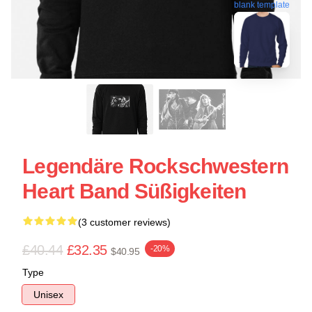
blank template
Legendäre Rockschwestern
Heart Band Süßigkeiten
(3 customer reviews)
£40.44
£32.35
-20%
$40.95
Type
Unisex